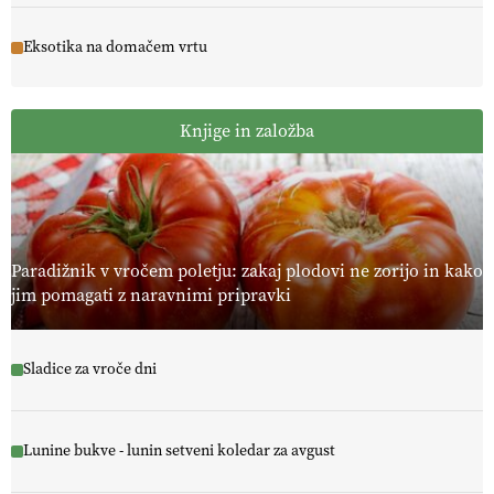
Eksotika na domačem vrtu
Knjige in založba
Paradižnik v vročem poletju: zakaj plodovi ne zorijo in kako
jim pomagati z naravnimi pripravki
Sladice za vroče dni
Lunine bukve - lunin setveni koledar za avgust