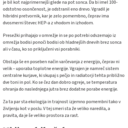
je bil kot najprimernejši glede na pot sonca. Da bi imel 100-
odstotno osončenost, je odstranil eno drevo. Vgradil je
hibridni pretvornik, kar je zelo pomembno, čeprav ima
dvosmerni števec HEP-a z vhodom in izhodom.
Presežki prihajajo v omrežje in se po potrebi odvzemajo iz
omrežja bodisi ponoči bodisi ob hladnejših dnevih brez sonca
ali v času, ko so priključeni vsi porabniki.
Obstaja še en poseben način varčevanja z energijo, čeprav ni
velik – uporaba toplotne energije. Vgrajen je namreč sistem
centralne kurjave, ki skupaj s pečjo in radiatorji tehta približno
dve toni in pol. Ko se čez dan dobro ogreje, se temperatura
ohranja do naslednjega jutra brez dodatne porabe energije.
Za ta par sta ekologija in trajnost izjemno pomembni tako v
življenju kot v poslu. V tej smeri sta že veliko naredila, a
pravita, da je še veliko prostora za rast.