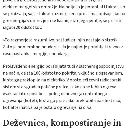
elektroenergetsko omrežje. Najbolje jo je porabljati takrat, ko
se proizvaja, saj je takrat razmerje ena proti ena, opisuje; ko pa
gre energija v omrežje in se kasneje iz njega jemlje, se pri tem
izgubi 20 odstotkov.
»To razmerje je razumljivo, saj tudi pri njih nastajajo stroški.
Zato je pomembno poudariti, da je najbolje porabljati ravno v
času nastanka energije,« poudarja.
Proizvedeno energijo porabljata tudi v lastnem gospodinjstvu
na način, da sta 100-odstotno pokrita, vključno z ogrevanjem,
ki sta ga preklopila na elektriko. V obstoječi cevni radiatorski
sistem sta vgradila palične grelce, tako da se lahko ogreva
vsak radiator posebej – poleg osnovnega centralnega
ogrevanja (kotel), ki sta ga prav tako preklopila na elektriko,
kot alternativa pa je ostalo ogrevanje na drva.
Deževnica, kompostiranje in