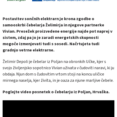
Postavitev sončnih elektrarn je krona zgodbe o
samooskrbi čebelarja Želimirja in njegove partnerke
Vivian. Presežek proizvedene energije najde pot naprej v
sistem, zdaj pa jo je zaradi energetskih skupnosti
mogoče izmenjevati tudi s sosedi. Načrtujeta tudi
gradnjo vetrne elektrarne.
Želimir Depoli je čebelar iz Poljan na obronkih Učke, kjer s
svojo življenjsko sopotnico Vivian uživata v čudoviti naravi, ki ju
obdaja. Njun dom s čudovitim vrtom stoji na koncu uličice
mirnega naselja, kjer živita, in je oaza za njune marljive čebele.
Poglejte video posnetek o čebelarju iz Poljan, Hrvaška.