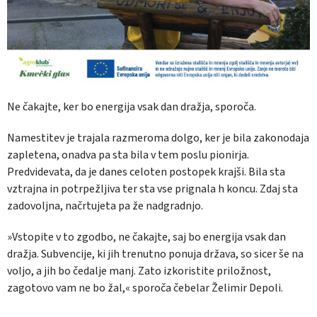
Ne čakajte, ker bo energija vsak dan dražja, sporoča.
Namestitev je trajala razmeroma dolgo, ker je bila zakonodaja
zapletena, onadva pa sta bila v tem poslu pionirja.
Predvidevata, da je danes celoten postopek krajši. Bila sta
vztrajna in potrpežljiva ter sta vse prignala h koncu. Zdaj sta
zadovoljna, načrtujeta pa že nadgradnjo.
»Vstopite v to zgodbo, ne čakajte, saj bo energija vsak dan
dražja. Subvencije, ki jih trenutno ponuja država, so sicer še na
voljo, a jih bo čedalje manj. Zato izkoristite priložnost,
zagotovo vam ne bo žal,« sporoča čebelar Želimir Depoli.