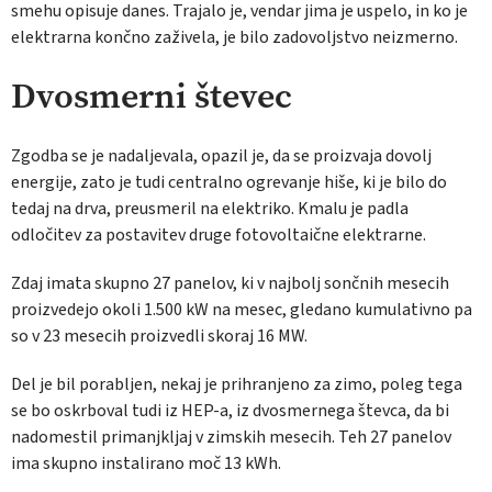
smehu opisuje danes. Trajalo je, vendar jima je uspelo, in ko je
elektrarna končno zaživela, je bilo zadovoljstvo neizmerno.
Dvosmerni števec
Zgodba se je nadaljevala, opazil je, da se proizvaja dovolj
energije, zato je tudi centralno ogrevanje hiše, ki je bilo do
tedaj na drva, preusmeril na elektriko. Kmalu je padla
odločitev za postavitev druge fotovoltaične elektrarne.
Zdaj imata skupno 27 panelov, ki v najbolj sončnih mesecih
proizvedejo okoli 1.500 kW na mesec, gledano kumulativno pa
so v 23 mesecih proizvedli skoraj 16 MW.
Del je bil porabljen, nekaj je prihranjeno za zimo, poleg tega
se bo oskrboval tudi iz HEP-a, iz dvosmernega števca, da bi
nadomestil primanjkljaj v zimskih mesecih. Teh 27 panelov
ima skupno instalirano moč 13 kWh.