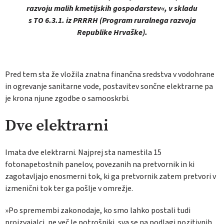
razvoju malih kmetijskih gospodarstev«, v skladu
s TO 6.3.1. iz PRRRH (Program ruralnega razvoja
Republike Hrvaške).
Pred tem sta že vložila znatna finančna sredstva v vodohrane
in ogrevanje sanitarne vode, postavitev sončne elektrarne pa
je krona njune zgodbe o samooskrbi.
Dve elektrarni
Imata dve elektrarni. Najprej sta namestila 15
fotonapetostnih panelov, povezanih na pretvornik in ki
zagotavljajo enosmerni tok, ki ga pretvornik zatem pretvori v
izmenični tok ter ga pošlje v omrežje.
»Po spremembi zakonodaje, ko smo lahko postali tudi
proizvajalci, ne več le potrošniki, sva se na podlagi pozitivnih