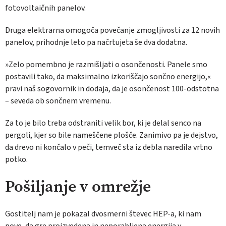
fotovoltaičnih panelov.
Druga elektrarna omogoča povečanje zmogljivosti za 12 novih
panelov, prihodnje leto pa načrtujeta še dva dodatna.
»Zelo pomembno je razmišljati o osončenosti. Panele smo
postavili tako, da maksimalno izkoriščajo sončno energijo,«
pravi naš sogovornik in dodaja, da je osončenost 100-odstotna
– seveda ob sončnem vremenu.
Za to je bilo treba odstraniti velik bor, ki je delal senco na
pergoli, kjer so bile nameščene plošče. Zanimivo pa je dejstvo,
da drevo ni končalo v peči, temveč sta iz debla naredila vrtno
potko.
Pošiljanje v omrežje
Gostitelj nam je pokazal dvosmerni števec HEP-a, ki nam
pove, da gre proizvedena in neporabljena energija v