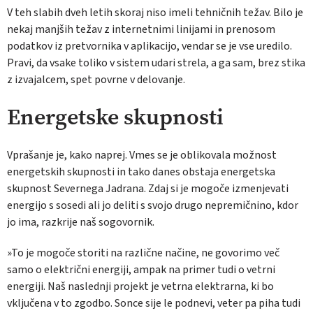
V teh slabih dveh letih skoraj niso imeli tehničnih težav. Bilo je
nekaj manjših težav z internetnimi linijami in prenosom
podatkov iz pretvornika v aplikacijo, vendar se je vse uredilo.
Pravi, da vsake toliko v sistem udari strela, a ga sam, brez stika
z izvajalcem, spet povrne v delovanje.
Energetske skupnosti
Vprašanje je, kako naprej. Vmes se je oblikovala možnost
energetskih skupnosti in tako danes obstaja energetska
skupnost Severnega Jadrana. Zdaj si je mogoče izmenjevati
energijo s sosedi ali jo deliti s svojo drugo nepremičnino, kdor
jo ima, razkrije naš sogovornik.
»To je mogoče storiti na različne načine, ne govorimo več
samo o električni energiji, ampak na primer tudi o vetrni
energiji. Naš naslednji projekt je vetrna elektrarna, ki bo
vključena v to zgodbo. Sonce sije le podnevi, veter pa piha tudi