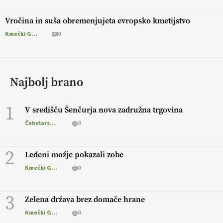
Vročina in suša obremenjujeta evropsko kmetijstvo
Kmečki Glas
0
Najbolj brano
1
V središču Šenčurja nova zadružna trgovina
Čebelarstvo
0
2
Ledeni možje pokazali zobe
Kmečki Glas
0
3
Zelena država brez domače hrane
Kmečki Glas
0