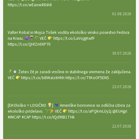
https://t.co/wEaow88sh8
01.08.2026
Valter Kobal in Mojca Tiršek vodita ekološko vinsko posestvo Fedora
na Krasu.
VEČ
https://t.co/LaVojgKwfF
https://t.co/QHIZn0XP70
30.07.2026
Žetev žit je zaradi vročine in stabilnega vremena že zaključena.
VEČ
https://t.co/bBWaIz6Hhh https://t.co/TtKoOF5ENS
23.07.2026
[EKOloško = LOGIČNO
]
Ameriške borovnice so odlična izbira za
ekološko pridelavo.
VEČ
https://t.co/aPQkmLUy2j @EUAgri
#IMCAP #CAP https://t.co/tQd9tB1THk
22.07.2026