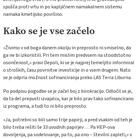
spušča proti vrtu in po kapljičnem namakalnem sistemu
namaka kmetijsko površino.
Kako se je vse začelo
»Živimo v od boga danem okolju in preprosto ni smiselno, da
ga ne bi izkoristili. Pri tem mislim predvsem na stoodstotno
osončenost,« pravi Depoli, ki se je najprej temeljito informiral
o stroških, času povrnitve investicije in o vsem drugem. Nato
se je odprla možnost sofinanciranja preko LAS Terra Liburna.
Po podpisu pogodbe se je začel boj z birokracijo. Odločil se je,
da ta del prepusti izvajalcu, kar je bilo prav tako sofinancirano
iz programa, a tudi to ni bilo preprosto.
»Ja, potrebni so bili samo trije papirji, a pred vsakim od teh je
bilo treba rešiti še 33 uvodnih papirjev … Pa HEP-ova
dovoljenja, pa sodelovanje, pa to, pa ono – številni zapleti,« v