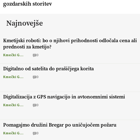
gozdarskih storitev
Najnovejše
Kmetijski roboti: bo o njihovi prihodnosti odločala cena ali
prednosti za kmetijo?
Kmečki Glas
0
Digitalno od satelita do prašičjega korita
Kmečki Glas
0
Digitalizacija z GPS navigacijo in avtonomnimi sistemi
Kmečki Glas
0
Pomagajmo družini Bregar po uničujočem požaru
Kmečki Glas
0