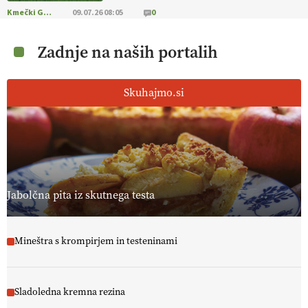
[EKOloško = LOGIČNO
]
Za bolj zdrava tla, večjo odpornost tal
Kmečki Glas
09.07.26 08:05
0
na sušo in manj škodljivcev.
VEČ
https://t.co/PgMzHo6tt3
@EUAgri #IMCAP #CAP https://t.co/azYaR71AkI
Zadnje na naših portalih
10.07.2026
Skuhajmo.si
[EKOloško = LOGIČNO ] Ekološka hrana: Resnica ali le dobra reklama?
PRISLUHNITE
@EUAgri #imcap #cap #eco #skp #vlog
https://t.co/yev5PreiJu
09.07.2026
Jabolčna pita iz skutnega testa
Mineštra s krompirjem in testeninami
Sladoledna kremna rezina