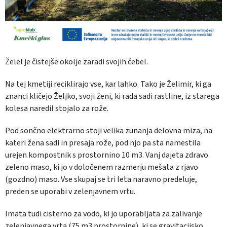
Želel je čistejše okolje zaradi svojih čebel.
Na tej kmetiji reciklirajo vse, kar lahko. Tako je Želimir, ki ga
znanci kličejo Željko, svoji ženi, ki rada sadi rastline, iz starega
kolesa naredil stojalo za rože.
Pod sončno elektrarno stoji velika zunanja delovna miza, na
kateri žena sadi in presaja rože, pod njo pa sta namestila
urejen kompostnik s prostornino 10 m3. Vanj dajeta zdravo
zeleno maso, ki jo v določenem razmerju mešata z rjavo
(gozdno) maso. Vse skupaj se tri leta naravno predeluje,
preden se uporabi v zelenjavnem vrtu.
Imata tudi cisterno za vodo, ki jo uporabljata za zalivanje
zelenjavnega vrta (75 m3 prostornine), ki se gravitacijsko