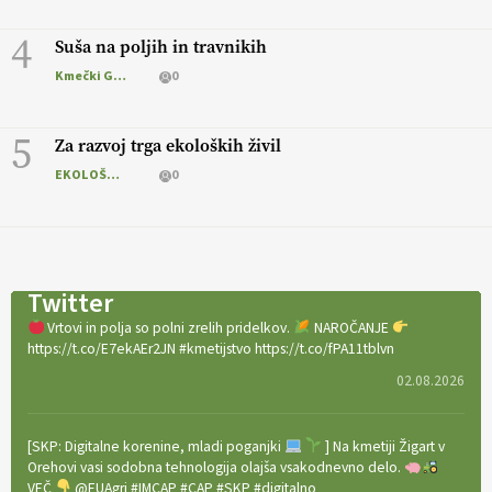
4
Suša na poljih in travnikih
Kmečki Glas
0
5
Za razvoj trga ekoloških živil
EKOLOŠKO LOGIČNO
0
Twitter
Vrtovi in polja so polni zrelih pridelkov.
NAROČANJE
https://t.co/E7ekAEr2JN #kmetijstvo https://t.co/fPA11tblvn
02.08.2026
[SKP: Digitalne korenine, mladi poganjki
] Na kmetiji Žigart v
Orehovi vasi sodobna tehnologija olajša vsakodnevno delo.
VEČ
@EUAgri #IMCAP #CAP #SKP #digitalno