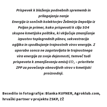
Prispevek k blaženju podnebnih sprememb in
prilagajanju nanje
Energija iz sončnih kolektorjev Želimirja Depolija iz
Poljan je primer, kako prispevati k cilju SO4
skupne kmetijske politike, ki vključuje zmanjšanje
izpustov toplogrednih plinov, sekvestracijo
ogljika in spodbujanje trajnostnih virov energije. Z
uporabo sonca ne zagotavljata le trajnostnega
vira energije za svoje dejavnosti, temveč tudi
prispevata k zmanjševanju emisij CO₂ – prioritete
ZPP za povečanje obnovljivih virov v kmetijski
proizvodnji.
Besedilo in fotografije: Blanka KUFNER, Agroklub.com,
hrvaški partner v projektu ZSKP, ZŽ