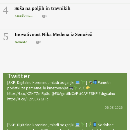
4
Suša na poljih in travnikih
Kmečki Glas
0
5
Inovativnost Nika Medena iz Senožeč
Govedo
0
Twitter
[SKP: Digitalne korenine, mladi poganjki
]
Pametni
podatki za pametnejše kmetovanje!
VEČ
https://t.co/KZHTZmRp8q @EUAgri #IMCAP #CAP #SKP #digitalno
https://t.co/TZr9EXYGPR
06.08.2026
[SKP: Digitalne korenine, mladi poganjki
]
Sodobne