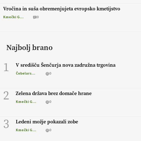
Vročina in suša obremenjujeta evropsko kmetijstvo
Kmečki Glas
0
Najbolj brano
1
V središču Šenčurja nova zadružna trgovina
Čebelarstvo
0
2
Zelena država brez domače hrane
Kmečki Glas
0
3
Ledeni možje pokazali zobe
Kmečki Glas
0