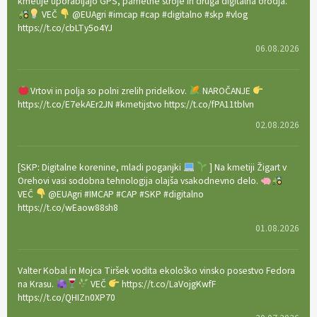
kmetije uporabljajo GPS, pametne stroje in druga digitalna orodja.
VEČ
@EUAgri #imcap #cap #digitalno #skp #vlog
https://t.co/cbLTy5o4YJ
06.08.2026
Vrtovi in polja so polni zrelih pridelkov.
NAROČANJE
https://t.co/E7ekAEr2JN #kmetijstvo https://t.co/fPA11tblvn
02.08.2026
[SKP: Digitalne korenine, mladi poganjki
] Na kmetiji Žigart v
Orehovi vasi sodobna tehnologija olajša vsakodnevno delo.
VEČ
@EUAgri #IMCAP #CAP #SKP #digitalno
https://t.co/wEaow88sh8
01.08.2026
Valter Kobal in Mojca Tiršek vodita ekološko vinsko posestvo Fedora
na Krasu.
VEČ
https://t.co/LaVojgKwfF
https://t.co/QHIZn0XP70