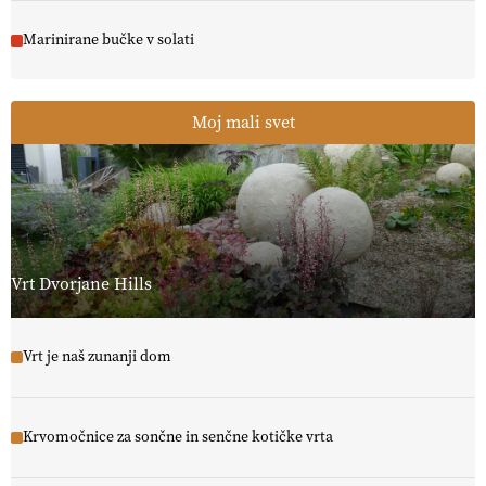
Marinirane bučke v solati
Moj mali svet
Vrt Dvorjane Hills
Vrt je naš zunanji dom
Krvomočnice za sončne in senčne kotičke vrta