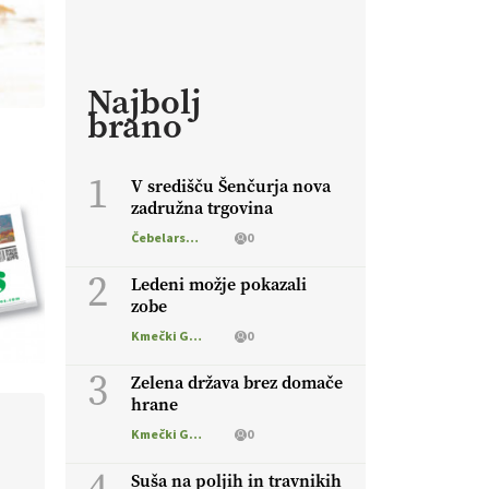
Najbolj
brano
1
V središču Šenčurja nova
zadružna trgovina
Čebelarstvo
0
2
Ledeni možje pokazali
zobe
Kmečki Glas
0
3
Zelena država brez domače
hrane
Kmečki Glas
0
4
Suša na poljih in travnikih