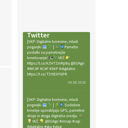
Twitter
[SKP: Digitalne korenine, mladi
poganjki
]
Pametni
podatki za pametnejše
kmetovanje!
VEČ
https://t.co/KZHTZmRp8q @EUAgri
#IMCAP #CAP #SKP #digitalno
https://t.co/TZr9EXYGPR
06.08.2026
[SKP: Digitalne korenine, mladi
poganjki
]
Sodobne
kmetije uporabljajo GPS, pametne
stroje in druga digitalna orodja.
VEČ
@EUAgri #imcap #cap
#digitalno #skp #vlog