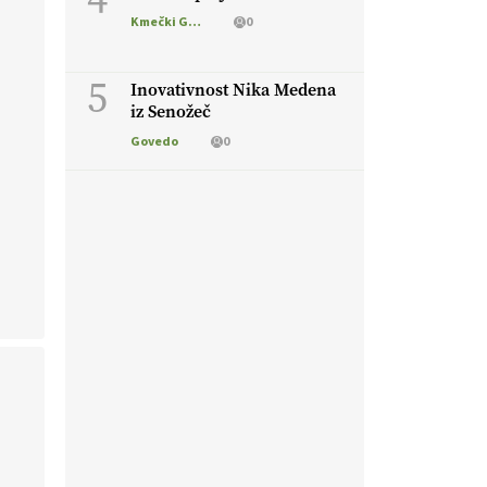
Kmečki Glas
0
5
Inovativnost Nika Medena
iz Senožeč
Govedo
0