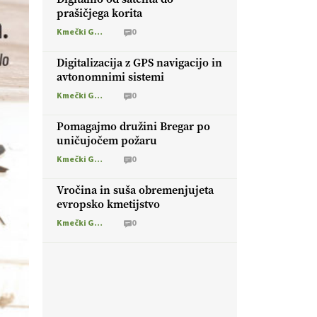
prašičjega korita
Kmečki Glas
0
Digitalizacija z GPS navigacijo in
avtonomnimi sistemi
Kmečki Glas
0
Pomagajmo družini Bregar po
uničujočem požaru
Kmečki Glas
0
Vročina in suša obremenjujeta
evropsko kmetijstvo
Kmečki Glas
0