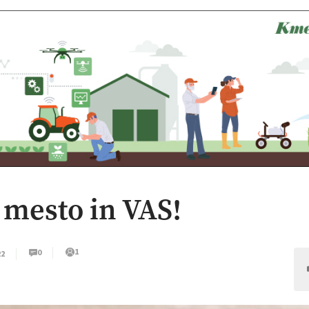
 mesto in VAS!
1
0
22