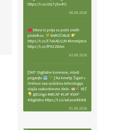
https://t.co/cbLTy5o4YJ
06.08.2026
Vrtovi in polja so polni zrelih
pridelkov.
NAROČANJE
https://t.co/E7ekAEr2JN #kmetijstvo
https://t.co/fPA11tblvn
02.08.2026
[SKP: Digitalne korenine, mladi
poganjki
] Na kmetiji Žigart v
Orehovi vasi sodobna tehnologija
olajša vsakodnevno delo.
VEČ
@EUAgri #IMCAP #CAP #SKP
#digitalno https://t.co/wEaow88sh8
01.08.2026
Valter Kobal in Mojca Tiršek vodita