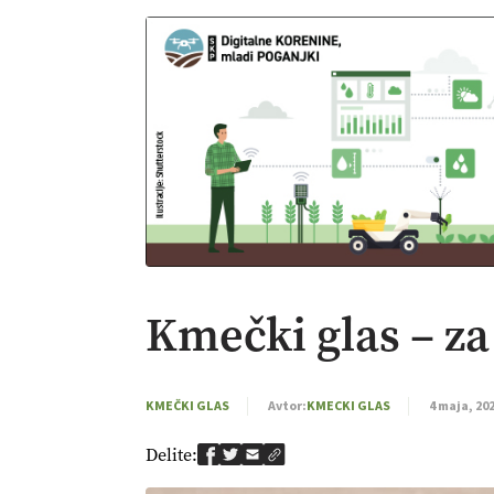
Kmečki glas – za
KMEČKI GLAS
Avtor:
KMECKI GLAS
4 maja, 20
Delite: