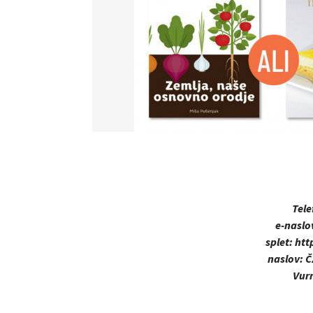
Tele
e-naslo
splet:
htt
naslov:
Č
Vurn