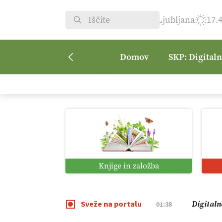
Ljubljana
17.
Domov
SKP: Digital
Digitali
12:11
Pomagaj
09:09
Vročina 
08:45
Knjige in založba
Kmetijsk
07:00
Sveže na portalu
Digitaln
01:38