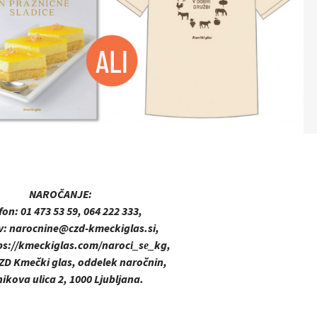
NAROČANJE:
fon:
01 473 53 59, 064 222 333,
v:
narocnine@czd-kmeckiglas.si,
ps://kmeckiglas.com/naroci_se_kg,
ZD Kmečki glas, oddelek naročnin,
ikova ulica 2, 1000 Ljubljana.