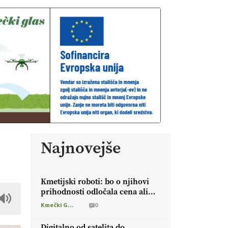
Najnovejše
Kmetijski roboti: bo o njihovi
prihodnosti odločala cena ali
prednosti za kmetijo?
Kmečki Glas
0
Digitalno od satelita do