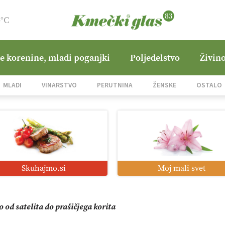
4°C
ne korenine, mladi poganjki
Poljedelstvo
Živino
zacija z GPS navigacijo in avtonomnimi sistemi
MLADI
VINARSTVO
PERUTNINA
ŽENSKE
OSTALO
mo družini Bregar po uničujočem požaru
in suša obremenjujeta evropsko kmetijstvo
Skuhajmo.si
Moj mali svet
i roboti: bo o njihovi prihodnosti odločala cena ali prednosti z
o od satelita do prašičjega korita