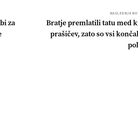
NASLEDNJA NO
bi za
Bratje premlatili tatu med k
e
prašičev, zato so vsi konča
pol