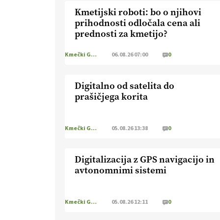
Kmetijski roboti: bo o njihovi
prihodnosti odločala cena ali
prednosti za kmetijo?
Kmečki Glas
06.08.26 07:00
0
Digitalno od satelita do
prašičjega korita
Kmečki Glas
05.08.26 13:38
0
Digitalizacija z GPS navigacijo in
avtonomnimi sistemi
Kmečki Glas
05.08.26 12:11
0