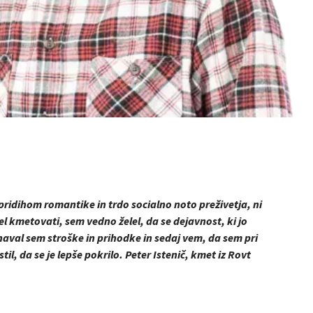
 pridihom romantike in trdo socialno noto preživetja, ni
 kmetovati, sem vedno želel, da se dejavnost, ki jo
aval sem stroške in prihodke in sedaj vem, da sem pri
til, da se je lepše pokrilo.
Peter Istenič, kmet iz Rovt