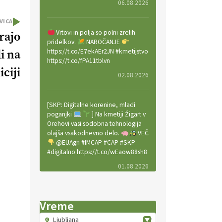
06.08.2026
VICA
Vrtovi in polja so polni zrelih
rajo
pridelkov.
NAROČANJE
https://t.co/E7ekAEr2JN #kmetijstvo
li na
https://t.co/fPA11tblvn
iciji
02.08.2026
[SKP: Digitalne korenine, mladi
poganjki
] Na kmetiji Žigart v
Orehovi vasi sodobna tehnologija
olajša vsakodnevno delo.
VEČ
@EUAgri #IMCAP #CAP #SKP
#digitalno https://t.co/wEaow88sh8
01.08.2026
Valter Kobal in Mojca Tiršek vodita
Vreme
ekološko vinsko posestvo Fedora
na Krasu.
VEČ
Ljubljana