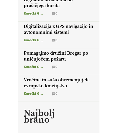
prašičjega korita
Kmečki Glas
0
Digitalizacija z GPS navigacijo in
avtonomnimi sistemi
Kmečki Glas
0
Pomagajmo družini Bregar po
uničujočem požaru
Kmečki Glas
0
Vročina in suša obremenjujeta
evropsko kmetijstvo
Kmečki Glas
0
Najbolj
brano