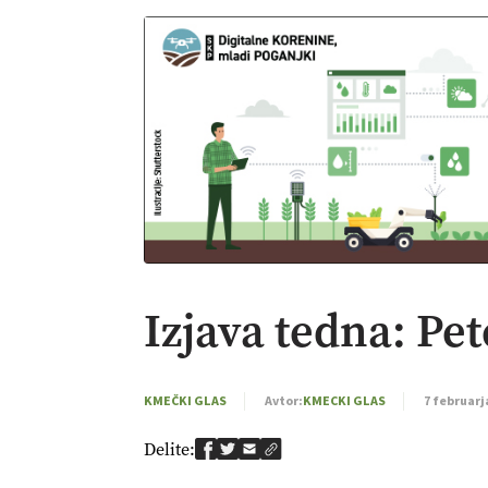
Izjava tedna: Pet
KMEČKI GLAS
Avtor:
KMECKI GLAS
7 februarj
Delite: