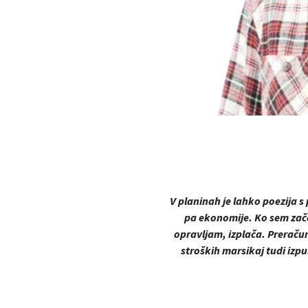
V planinah je lahko poezija s
pa ekonomije. Ko sem začel
opravljam, izplača. Preračun
stroških marsikaj tudi izpus