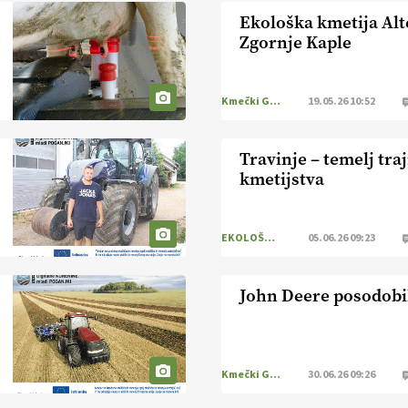
Ekološka kmetija Alt
Zgornje Kaple
Kmečki Glas
19.05.26 10:52
Travinje – temelj tr
kmetijstva
EKOLOŠKO LOGIČNO
05.06.26 09:23
John Deere posodobil
Kmečki Glas
30.06.26 09:26