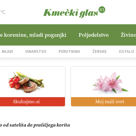
9°C
ne korenine, mladi poganjki
Poljedelstvo
Živino
mo družini Bregar po uničujočem požaru
MLADI
VINARSTVO
PERUTNINA
ŽENSKE
OSTALO
in suša obremenjujeta evropsko kmetijstvo
i roboti: bo o njihovi prihodnosti odločala cena ali prednosti z
Skuhajmo.si
Moj mali svet
o od satelita do prašičjega korita
zacija z GPS navigacijo in avtonomnimi sistemi