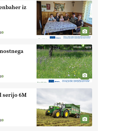
nevaren.
Varnost na kmetiji naj
enbaher iz
bo vedno na prvem mestu.
VEČ
https://t.co/RcsFHlxERk
#traktor #varnost #kmetijstvo
https://t.co/L4Er80AtXS
0
22.07.2026
ajnostnega
[EKOloško = LOGIČNO
]
Za
uspešno ohranjanje travišč sta
ključna kmetijstvo
in predvsem
reja travojedih živali
. VEČ
https://t.co/YvDmY3UNng @EUAgri
0
#IMCAP #CAP
https://t.co/Wz0y1nUcWl
 serijo 6M
21.07.2026
[EKOloško = LOGIČNO
]
Pet-nat je vse bolj priljubljeno
0
naravno peneče vino, tudi v
Sloveniji.
VEČ