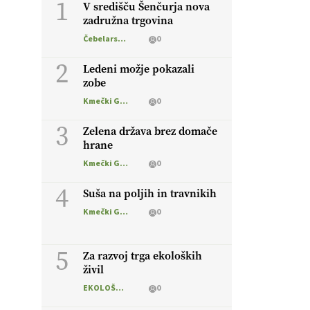
1
V središču Šenčurja nova
zadružna trgovina
Čebelarstvo
0
2
Ledeni možje pokazali
zobe
Kmečki Glas
0
3
Zelena država brez domače
hrane
Kmečki Glas
0
4
Suša na poljih in travnikih
Kmečki Glas
0
5
Za razvoj trga ekoloških
živil
EKOLOŠKO LOGIČNO
0