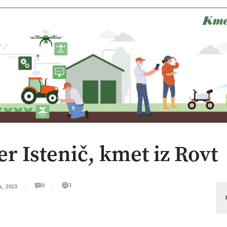
er Istenič, kmet iz Rovt
1
0
a, 2023