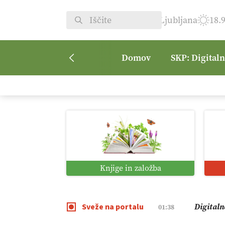
Ljubljana
18.
Domov
SKP: Digital
Pomagaj
09:09
Vročina 
08:45
Kmetijsk
07:00
Knjige in založba
Digitaln
01:38
Sveže na portalu
Digitali
12:11