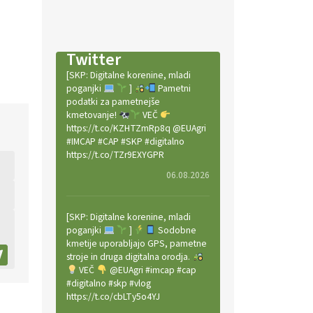
Twitter
[SKP: Digitalne korenine, mladi
poganjki
]
Pametni
podatki za pametnejše
kmetovanje!
VEČ
https://t.co/KZHTZmRp8q @EUAgri
#IMCAP #CAP #SKP #digitalno
https://t.co/TZr9EXYGPR
06.08.2026
[SKP: Digitalne korenine, mladi
poganjki
]
Sodobne
kmetije uporabljajo GPS, pametne
stroje in druga digitalna orodja.
VEČ
@EUAgri #imcap #cap
#digitalno #skp #vlog
https://t.co/cbLTy5o4YJ