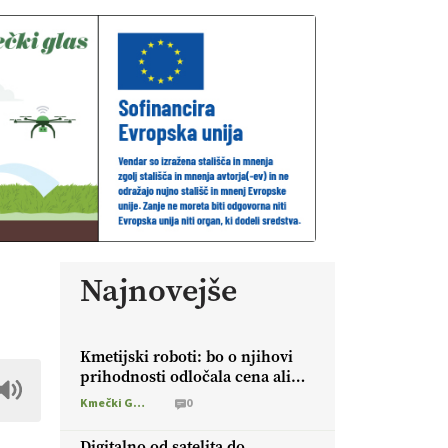
Najnovejše
Kmetijski roboti: bo o njihovi
prihodnosti odločala cena ali
prednosti za kmetijo?
Kmečki Glas
0
Digitalno od satelita do