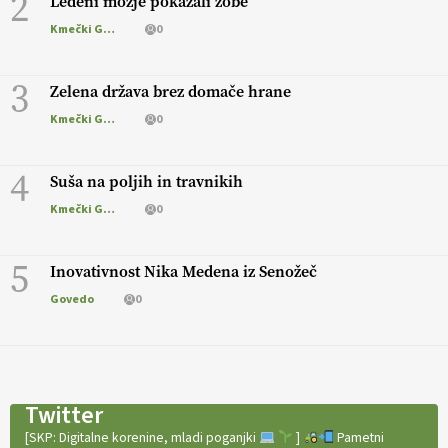
2
Ledeni možje pokazali zobe
Kmečki Glas
0
3
Zelena država brez domače hrane
Kmečki Glas
0
4
Suša na poljih in travnikih
Kmečki Glas
0
5
Inovativnost Nika Medena iz Senožeč
Govedo
0
Twitter
[SKP: Digitalne korenine, mladi poganjki
]
Pametni