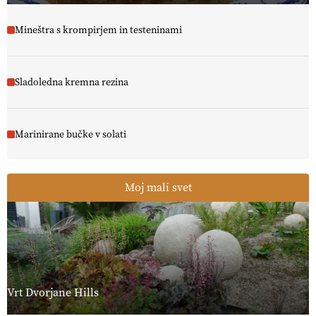
Mineštra s krompirjem in testeninami
Sladoledna kremna rezina
Marinirane bučke v solati
Moj mali svet
Vrt Dvorjane Hills