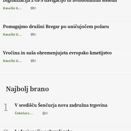
Digitalizacija z GPS navigacijo in avtonomnimi sistemi
Kmečki Glas
0
Pomagajmo družini Bregar po uničujočem požaru
Kmečki Glas
0
Vročina in suša obremenjujeta evropsko kmetijstvo
Kmečki Glas
0
Najbolj brano
1
V središču Šenčurja nova zadružna trgovina
Čebelarstvo
0