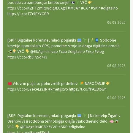
podatki za pametnejše kmetovanje!
VEČ
https://t.co/KZHTZmRp8q @EUAgri #IMCAP #CAP #SKP #digitalno
https://t.co/TZr9EXYGPR
06.08.2026
[SKP: Digitalne korenine, mladi poganjki
]
Sodobne
kmetije uporabljajo GPS, pametne stroje in druga digitalna orodja.
VEČ
@EUAgri #imcap #cap #digitalno #skp #vlog
https://t.co/cbLTy5o4YJ
06.08.2026
Vrtovi in polja so polni zrelih pridelkov.
NAROČANJE
https://t.co/E7ekAEr2JN #kmetijstvo https://t.co/fPA11tblvn
02.08.2026
[SKP: Digitalne korenine, mladi poganjki
] Na kmetiji Žigart v
Orehovi vasi sodobna tehnologija olajša vsakodnevno delo.
VEČ
@EUAgri #IMCAP #CAP #SKP #digitalno
https://t.co/wEaow88sh8