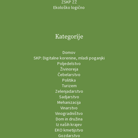
ZSKP ZŽ
Ekološko logično
Kategorije
Domov
SKP: Digitalne korenine, mladi poganjki
Poljedelstvo
Živinoreja
Čebelarstvo
Politika
Turizem
Zelenjadarstvo
Sadjarstvo
Mehanizacija
Vinarstvo
Vinogradništvo
Dom in družina
Iz naših krajev
EKO kmetijstvo
Gozdarstvo