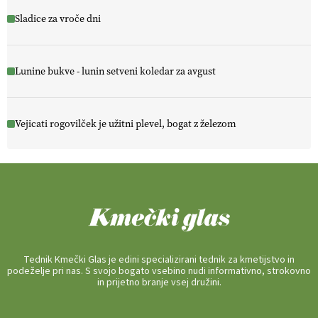
Sladice za vroče dni
Lunine bukve - lunin setveni koledar za avgust
Vejicati rogovilček je užitni plevel, bogat z železom
Tednik Kmečki Glas je edini specializirani tednik za kmetijstvo in
podeželje pri nas. S svojo bogato vsebino nudi informativno, strokovno
in prijetno branje vsej družini.