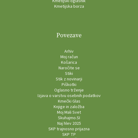
Kmetijski oglasnik
Kmetijska borza
Povezave
Arhiv
Moj račun
Košarica
Naročite se
Stiki
Stik z novinarji
Piškotki
Oglasno trženje
Izjava o varstvu osebnih podatkov
Kmečki Glas
Knjige in založba
Moj Mali Svet
Skuhajmo.SI
Naj hlev 2025
SKP trajnosno prijazna
SKP TP