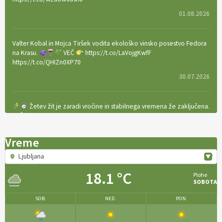
01.08.2026
Valter Kobal in Mojca Tiršek vodita ekološko vinsko posestvo Fedora
na Krasu.
VEČ
https://t.co/LaVojgKwfF
https://t.co/QHIZn0XP70
30.07.2026
Žetev žit je zaradi vročine in stabilnega vremena že zaključena.
VEČ
https://t.co/bBWaIz6Hhh https://t.co/TtKoOF5ENS
23.07.2026
Vreme
Ljubljana
[EKOloško = LOGIČNO
]
Ameriške borovnice so odlična izbira za
ekološko pridelavo.
VEČ
https://t.co/aPQkmLUy2j @EUAgri
18.1 °C
Plohe
#IMCAP #CAP https://t.co/tQd9tB1THk
SOBOTA
22.07.2026
SOB.
NED.
PON.