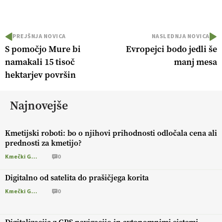
PREJŠNJA NOVICA
NASLEDNJA NOVICA
S pomočjo Mure bi
Evropejci bodo jedli še
namakali 15 tisoč
manj mesa
hektarjev površin
Najnovejše
Kmetijski roboti: bo o njihovi prihodnosti odločala cena ali
prednosti za kmetijo?
Kmečki Glas
0
Digitalno od satelita do prašičjega korita
Kmečki Glas
0